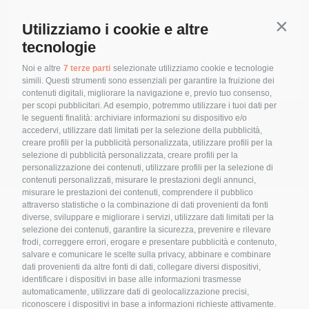
DF Srl di Quero (BL)
Utilizziamo i cookie e altre
Contin
tecnologie
LAVORAZIONI SPECIALIZZATE NEL MONDO
Noi e altre
7 terze parti
selezionate utilizziamo cookie e tecnologie
DELL’OCCHIALE
simili. Questi strumenti sono essenziali per garantire la fruizione dei
contenuti digitali, migliorare la navigazione e, previo tuo consenso,
per scopi pubblicitari. Ad esempio, potremmo utilizzare i tuoi dati per
le seguenti finalità: archiviare informazioni su dispositivo e/o
accedervi, utilizzare dati limitati per la selezione della pubblicità,
creare profili per la pubblicità personalizzata, utilizzare profili per la
selezione di pubblicità personalizzata, creare profili per la
personalizzazione dei contenuti, utilizzare profili per la selezione di
contenuti personalizzati, misurare le prestazioni degli annunci,
misurare le prestazioni dei contenuti, comprendere il pubblico
attraverso statistiche o la combinazione di dati provenienti da fonti
diverse, sviluppare e migliorare i servizi, utilizzare dati limitati per la
selezione dei contenuti, garantire la sicurezza, prevenire e rilevare
frodi, correggere errori, erogare e presentare pubblicità e contenuto,
salvare e comunicare le scelte sulla privacy, abbinare e combinare
dati provenienti da altre fonti di dati, collegare diversi dispositivi,
Via Manzoni n. 8 - 12
identificare i dispositivi in base alle informazioni trasmesse
automaticamente, utilizzare dati di geolocalizzazione precisi,
30020 Quarto d’Altino (VE)
riconoscere i dispositivi in base a informazioni richieste attivamente.